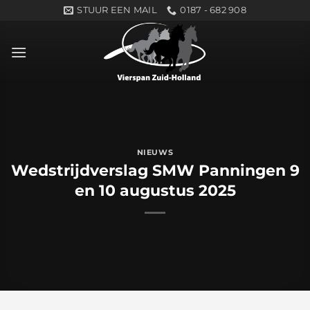
Ga
STUUR EEN MAIL
0187 - 682 908
naar
inhoud
NIEUWS
Wedstrijdverslag SMW Panningen 9
en 10 augustus 2025