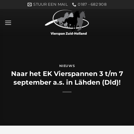
Ga
STUUR EEN MAIL
0187 - 682 908
naar
inhoud
NIEUWS
Naar het EK Vierspannen 3 t/m 7
september a.s. in Lähden (Dld)!