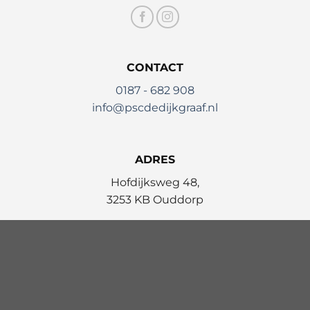
CONTACT
0187 - 682 908
info@pscdedijkgraaf.nl
ADRES
Hofdijksweg 48,
3253 KB Ouddorp
Website & Design:
Rubberplants | Digital Agency
© 2026
Vierspan Zuid-Holland
|
Privacybeleid