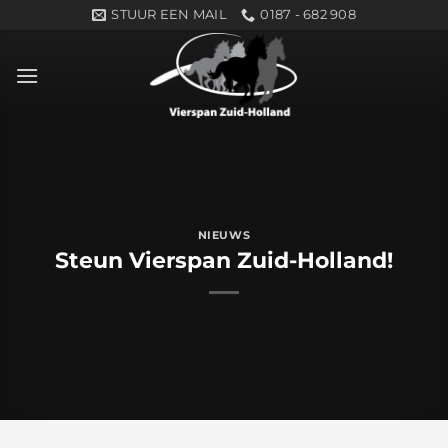
Ga
STUUR EEN MAIL
0187 - 682 908
naar
inhoud
NIEUWS
Steun Vierspan Zuid-Holland!